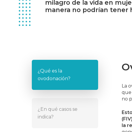
milagro
de
la
vida
en
muje
manera
no
podrían
tener
O
¿Qué es la
ovodonación?
La o
que 
no p
¿En qué casos se
Esto
indica?
(FI
la 
gene