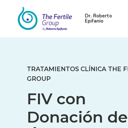
Skip
to
Dr. Roberto
main
Epifanio
content
TRATAMIENTOS
CLÍNICA
THE
F
GROUP
FIV
con
Donación
de