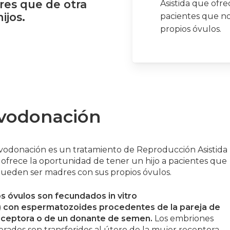
res
que
de
otra
Asistida que ofre
hijos.
pacientes que n
propios óvulos.
vodonación
vodonación es un tratamiento de Reproducción Asistida
ofrece la oportunidad de tener un hijo a pacientes que
ueden ser madres con sus propios óvulos.
s óvulos son fecundados in vitro
V) con espermatozoides procedentes de la pareja de
receptora o de un donante de semen.
Los embriones
rados son transferidos al útero de la mujer receptora