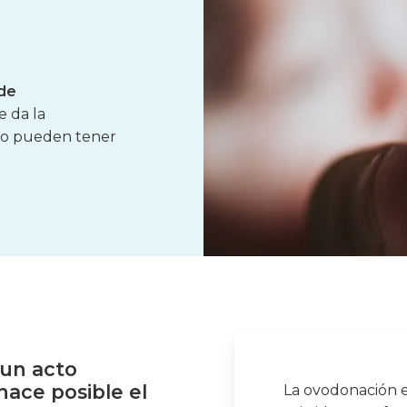
 de
 da la
no pueden tener
un
acto
hace
posible
el
La ovodonación 