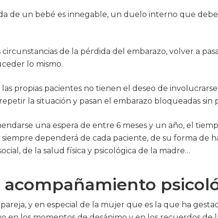
ida de un bebé es innegable, un duelo interno que deb
s circunstancias de la pérdida del embarazo, volver a pas
uceder lo mismo.
e las propias pacientes no tienen el deseo de involucra
epetir la situación y pasan el embarazo bloqueadas sin 
endarse una espera de entre 6 meses y un año, el tie
 siempre dependerá de cada paciente, de su forma de h
cial, de la salud física y psicológica de la madre…
l acompañamiento psicol
 pareja, y en especial de la mujer que es la que ha gesta
o en los momentos de desánimo y en los recuerdos de la