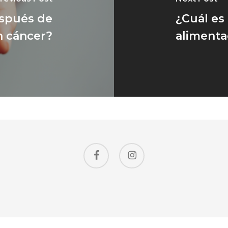
spués de
¿Cuál es 
n cáncer?
alimenta
facebook
instagram