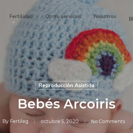
Fertilidad
Otros servicios
Nosotros
B
Reproducción Asistida
Bebés Arcoiris
By
Fertileg
octubre 5, 2020
No Comments