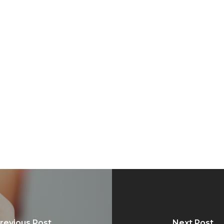
revious Post
Next Post