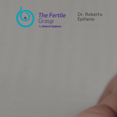
Skip
to
Dr. Roberto
main
Epifanio
content