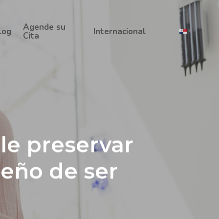
Agende su
log
Internacional
Cita
le preservar
ueño de ser