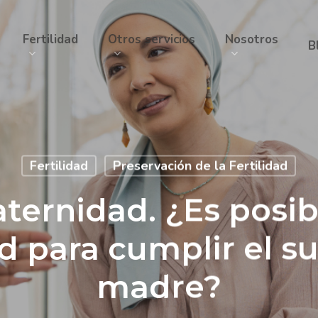
Fertilidad
Otros servicios
Nosotros
B
Fertilidad
Preservación de la Fertilidad
ternidad. ¿Es posib
dad para cumplir el s
madre?