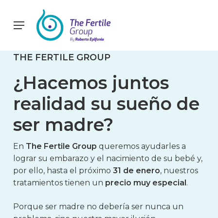
Skip
to
Menu
main
content
THE
FERTILE
GROUP
¿Hacemos
juntos
realidad
su
sueño
de
ser
madre?
En
The Fertile Group
queremos ayudarles a
lograr su embarazo y el nacimiento de su bebé y,
por ello, hasta el próximo
31 de enero
, nuestros
tratamientos tienen un
precio muy especial
.
Porque ser madre no debería ser nunca un