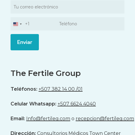
United
States
+1
Alternative:
The
Fertile
Group
Teléfonos:
+507 382 14 00 /01
Celular Whatsapp:
+507 6624 4040
Email:
Info@fertileg.com
o
recepcion@fertileg.com
Dirección:
Consultorios Médicos Town Center