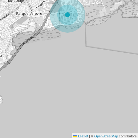
Leaflet
|
©
OpenStreetMap
contributors