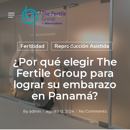
Skip
to
Menu
main
content
Fertilidad
Reproducción Asistida
¿Por qué elegir The
Fertile Group para
lograr su embarazo
en Panamá?
By
admin
agosto 12, 2024
No Comments