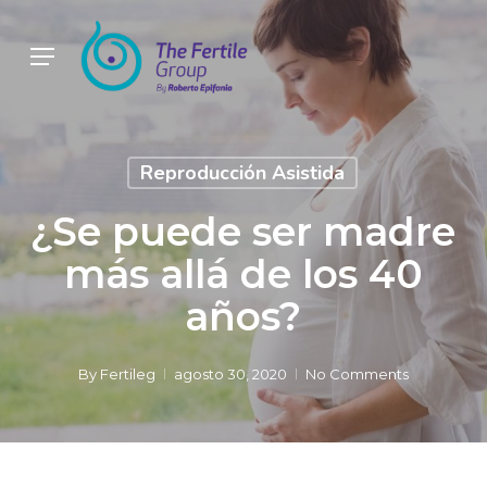
Skip
to
Menu
main
content
Reproducción Asistida
¿Se puede ser madre
más allá de los 40
años?
By
Fertileg
agosto 30, 2020
No Comments